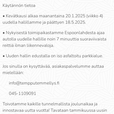
Käytännön tietoa
• Kevätkausi alkaa maanantaina 20.1.2025 (viikko 4)
uudella hallillamme ja päättyen 18.5.2025.
• Nykyisestä toimipaikastamme Espoonlahdesta ajaa
autolla uudelle hallille noin 7 minuuttia suoraviivaista
reittiä ilman liikennevaloja.
• Uuden hallin edustalla on iso asfaltoitu parkkialue.
Jos sinulla on kysyttävää, asiakaspalvelumme auttaa
mielellään:
📧 info@tempputemmellys.fi
📞 045-1109091
Toivotamme kaikille tunnelmallista joulunaikaa ja
innostavaa uutta vuotta! Tavataan tammikuussa uusin