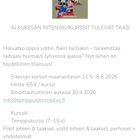
🔥 ALKUKESÄN INTENSIIVIKURSSIT TULEVAT TAAS!
🔥
Haluatko oppia voltin, flikin tai bäkin – tai kehittää
taitojasi huimasti lyhyessä ajassa? Nyt siihen on
täydellinen tilaisuus! 💥
📅 5 kerran kurssit maanantaisin 11.5.–8.6.2026
💰 Hinta: 65 € / kurssi
📝 Ilmoittautuminen aukeaa 30.4.2026
info@tempputemmellys.fi
✨ Kurssit:
🤸 Temppukurssi (7–15 v)
Flikit (eteen & taakse), voltit (eteen & taakse), perhoset +
yhdistelmät