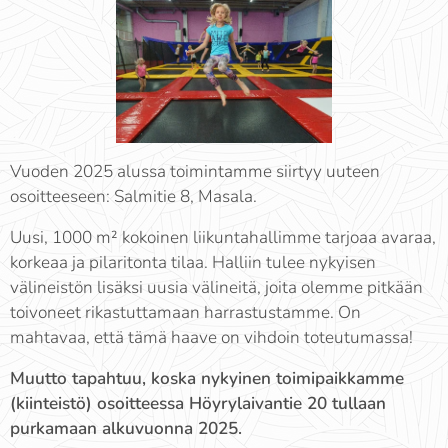
Vuoden 2025 alussa toimintamme siirtyy uuteen
osoitteeseen: Salmitie 8, Masala.
Uusi, 1000 m² kokoinen liikuntahallimme tarjoaa avaraa,
korkeaa ja pilaritonta tilaa. Halliin tulee nykyisen
välineistön lisäksi uusia välineitä, joita olemme pitkään
toivoneet rikastuttamaan harrastustamme. On
mahtavaa, että tämä haave on vihdoin toteutumassa!
Muutto tapahtuu, koska nykyinen toimipaikkamme
(kiinteistö) osoitteessa Höyrylaivantie 20 tullaan
purkamaan alkuvuonna 2025.