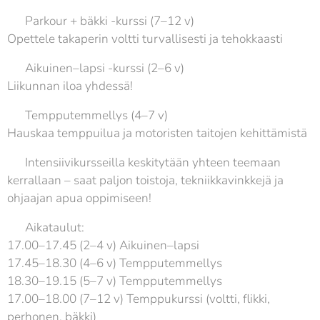
🌀 Parkour + bäkki -kurssi (7–12 v)
Opettele takaperin voltti turvallisesti ja tehokkaasti
👨‍👩‍👧 Aikuinen–lapsi -kurssi (2–6 v)
Liikunnan iloa yhdessä!
🎈 Tempputemmellys (4–7 v)
Hauskaa temppuilua ja motoristen taitojen kehittämistä
💡 Intensiivikursseilla keskitytään yhteen teemaan
kerrallaan – saat paljon toistoja, tekniikkavinkkejä ja
ohjaajan apua oppimiseen!
⏰ Aikataulut:
17.00–17.45 (2–4 v) Aikuinen–lapsi
17.45–18.30 (4–6 v) Tempputemmellys
18.30–19.15 (5–7 v) Tempputemmellys
17.00–18.00 (7–12 v) Temppukurssi (voltti, flikki,
perhonen, bäkki)