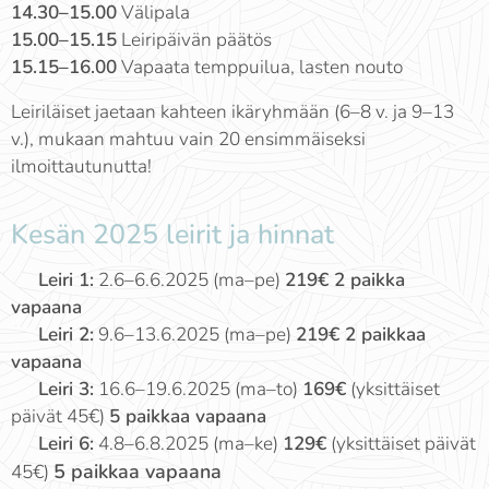
14.30–15.00
Välipala
15.00–15.15
Leiripäivän päätös
15.15–16.00
Vapaata temppuilua, lasten nouto
Leiriläiset jaetaan kahteen ikäryhmään (6–8 v. ja 9–13
v.), mukaan mahtuu vain 20 ensimmäiseksi
ilmoittautunutta!
Kesän 2025 leirit ja hinnat
✨
Leiri 1:
2.6–6.6.2025 (ma–pe)
219€ 2 paikka
vapaana
✨
Leiri 2:
9.6–13.6.2025 (ma–pe)
219€ 2 paikkaa
vapaana
✨
Leiri 3:
16.6–19.6.2025 (ma–to)
169€
(yksittäiset
päivät 45€)
5 paikkaa vapaana
✨
Leiri 6:
4.8–6.8.2025 (ma–ke)
129€
(yksittäiset päivät
5 paikkaa vapaana
45€)