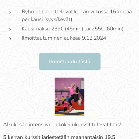
Ryhmät harjoittelevat kerran viikossa 16 kertaa
per kausi (syys/kevät).
Kausimaksu 239€ (45min) tai 255€ (60min)
Ilmoittautuminen aukeaa 9.12.2024
Ilmoittaudu tästä
Alkukesän intensiivi- ja kokeilukurssit tulevat taas!
5 kerran kurssit järjestetään maanantaisin 19.5