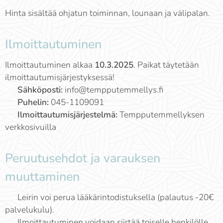
Hinta sisältää ohjatun toiminnan, lounaan ja välipalan.
Ilmoittautuminen
Ilmoittautuminen alkaa
10.3.2025
. Paikat täytetään
ilmoittautumisjärjestyksessä!
✉
Sähköposti:
info@tempputemmellys.fi
📞
Puhelin:
045-1109091
🌐
Ilmoittautumisjärjestelmä:
Tempputemmellyksen
verkkosivuilla
Peruutusehdot ja varauksen
muuttaminen
✔ Leirin voi perua lääkärintodistuksella (palautus -20€
palvelukulu).
✔ Ilmoittautuminen voidaan siirtää toiselle henkilölle