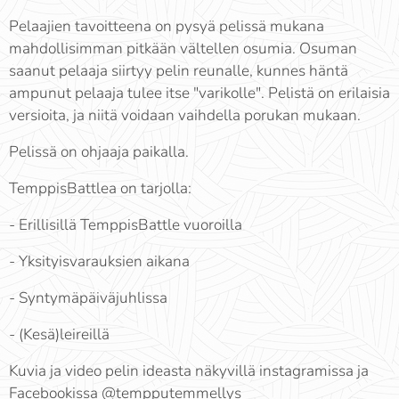
Pelaajien tavoitteena on pysyä pelissä mukana
mahdollisimman pitkään vältellen osumia. Osuman
saanut pelaaja siirtyy pelin reunalle, kunnes häntä
ampunut pelaaja tulee itse "varikolle". Pelistä on erilaisia
versioita, ja niitä voidaan vaihdella porukan mukaan.
Pelissä on ohjaaja paikalla.
TemppisBattlea on tarjolla:
- Erillisillä TemppisBattle vuoroilla
- Yksityisvarauksien aikana
- Syntymäpäiväjuhlissa
- (Kesä)leireillä
Kuvia ja video pelin ideasta näkyvillä instagramissa ja
Facebookissa @tempputemmellys