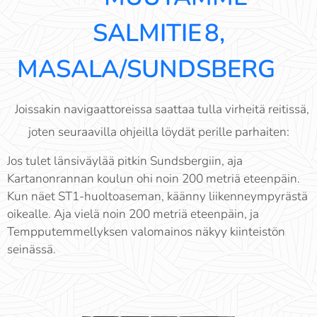
SALMITIE
8,
MASALA/SUNDSBERG
Joissakin navigaattoreissa saattaa tulla virheitä reitissä,
joten seuraavilla ohjeilla löydät perille parhaiten:
Jos tulet länsiväylää pitkin Sundsbergiin, aja
Kartanonrannan koulun ohi noin 200 metriä eteenpäin.
Kun näet ST1-huoltoaseman, käänny liikenneympyrästä
oikealle. Aja vielä noin 200 metriä eteenpäin, ja
Tempputemmellyksen valomainos näkyy kiinteistön
seinässä.