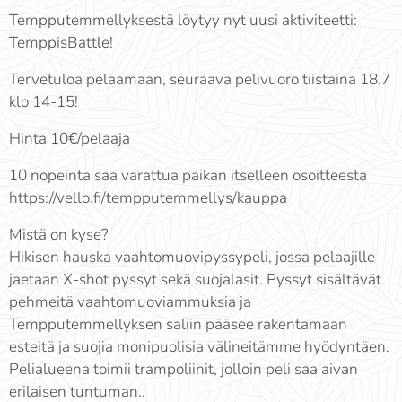
Tempputemmellyksestä löytyy nyt uusi aktiviteetti:
TemppisBattle!
Tervetuloa pelaamaan, seuraava pelivuoro tiistaina 18.7
klo 14-15!
Hinta 10€/pelaaja
10 nopeinta saa varattua paikan itselleen osoitteesta
https://vello.fi/tempputemmellys/kauppa
Mistä on kyse?
Hikisen hauska vaahtomuovipyssypeli, jossa pelaajille
jaetaan X-shot pyssyt sekä suojalasit. Pyssyt sisältävät
pehmeitä vaahtomuoviammuksia ja
Tempputemmellyksen saliin pääsee rakentamaan
esteitä ja suojia monipuolisia välineitämme hyödyntäen.
Pelialueena toimii trampoliinit, jolloin peli saa aivan
erilaisen tuntuman..😎