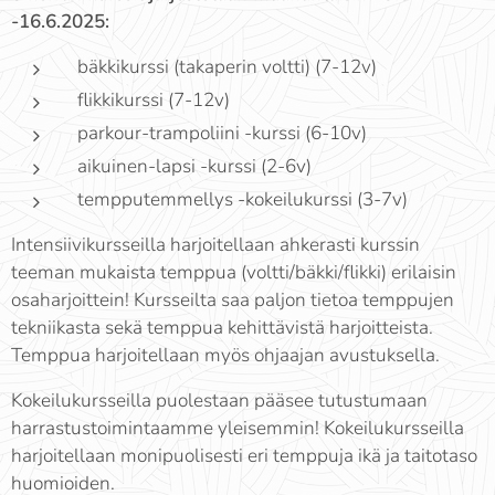
-16.6.2025:
bäkkikurssi (takaperin voltti) (7-12v)
flikkikurssi (7-12v)
parkour-trampoliini -kurssi (6-10v)
aikuinen-lapsi -kurssi (2-6v)
tempputemmellys -kokeilukurssi (3-7v)
Intensiivikursseilla harjoitellaan ahkerasti kurssin
teeman mukaista temppua (voltti/bäkki/flikki) erilaisin
osaharjoittein! Kursseilta saa paljon tietoa temppujen
tekniikasta sekä temppua kehittävistä harjoitteista.
Temppua harjoitellaan myös ohjaajan avustuksella.
Kokeilukursseilla puolestaan pääsee tutustumaan
harrastustoimintaamme yleisemmin! Kokeilukursseilla
harjoitellaan monipuolisesti eri temppuja ikä ja taitotaso
huomioiden.