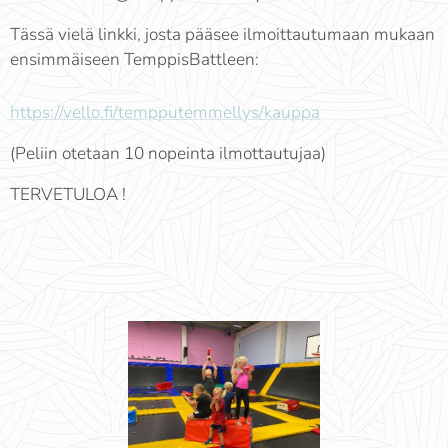
Tässä vielä linkki, josta pääsee ilmoittautumaan mukaan
ensimmäiseen TemppisBattleen:
https://vello.fi/tempputemmellys/kauppa
(Peliin otetaan 10 nopeinta ilmottautujaa)
TERVETULOA !