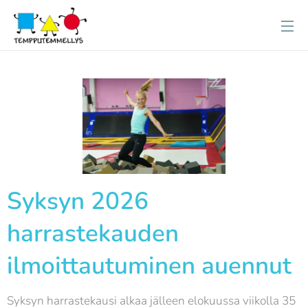
Syksyn 2026
harrastekauden
ilmoittautuminen auennut
Syksyn harrastekausi alkaa jälleen elokuussa viikolla 35