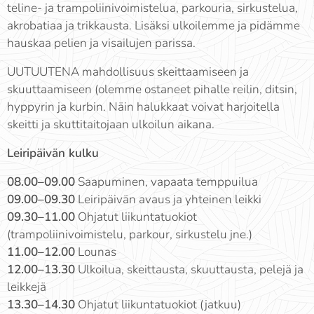
teline- ja trampoliinivoimistelua, parkouria, sirkustelua,
akrobatiaa ja trikkausta. Lisäksi ulkoilemme ja pidämme
hauskaa pelien ja visailujen parissa.
UUTUUTENA mahdollisuus skeittaamiseen ja
skuuttaamiseen (olemme ostaneet pihalle reilin, ditsin,
hyppyrin ja kurbin. Näin halukkaat voivat harjoitella
skeitti ja skuttitaitojaan ulkoilun aikana.
Leiripäivän kulku
08.00–09.00
Saapuminen, vapaata temppuilua
09.00–09.30
Leiripäivän avaus ja yhteinen leikki
09.30–11.00
Ohjatut liikuntatuokiot
(trampoliinivoimistelu, parkour, sirkustelu jne.)
11.00–12.00
Lounas
12.00–13.30
Ulkoilua, skeittausta, skuuttausta, pelejä ja
leikkejä
13.30–14.30
Ohjatut liikuntatuokiot (jatkuu)