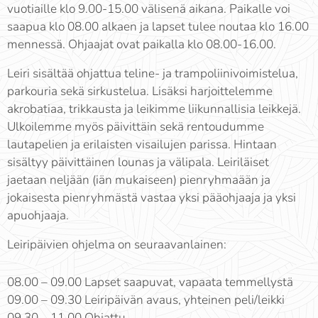
vuotiaille klo 9.00-15.00 välisenä aikana. Paikalle voi
saapua klo 08.00 alkaen ja lapset tulee noutaa klo 16.00
mennessä. Ohjaajat ovat paikalla klo 08.00-16.00.
Leiri sisältää ohjattua teline- ja trampoliinivoimistelua,
parkouria sekä sirkustelua. Lisäksi harjoittelemme
akrobatiaa, trikkausta ja leikimme liikunnallisia leikkejä.
Ulkoilemme myös päivittäin sekä rentoudumme
lautapelien ja erilaisten visailujen parissa. Hintaan
sisältyy päivittäinen lounas ja välipala. Leiriläiset
jaetaan neljään (iän mukaiseen) pienryhmaään ja
jokaisesta pienryhmästä vastaa yksi pääohjaaja ja yksi
apuohjaaja.
Leiripäivien ohjelma on seuraavanlainen:
08.00 – 09.00 Lapset saapuvat, vapaata temmellystä
09.00 – 09.30 Leiripäivän avaus, yhteinen peli/leikki
09.30 – 11.00 Ohjattu