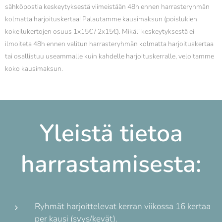
sähköpostia keskeytyksestä viimeistään 48h ennen harrasteryhmän
kolmatta harjoituskertaa! Palautamme kausimaksun (poislukien
kokeilukertojen osuus 1x15€ / 2x15€). Mikäli keskeytyksestä ei
ilmoiteta 48h ennen valitun harrasteryhmän kolmatta harjoituskertaa
tai osallistuu useammalle kuin kahdelle harjoituskerralle, veloitamme
koko kausimaksun.
Yleistä tietoa
harrastamisesta:
Ryhmät harjoittelevat kerran viikossa 16 kertaa
per kausi (syys/kevät).