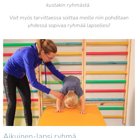
kustakin ryhmästä.
Voit myös tarvittaessa soittaa meille niin pohditaan
yhdessä sopivaa ryhmää lapsellesi!
Aikuinen-lapsi ryhmä