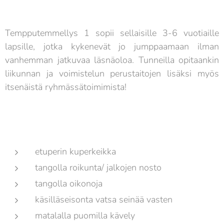
Tempputemmellys 1 sopii sellaisille 3-6 vuotiaille
lapsille, jotka kykenevät jo jumppaamaan ilman
vanhemman jatkuvaa läsnäoloa. Tunneilla opitaankin
liikunnan ja voimistelun perustaitojen lisäksi myös
itsenäistä ryhmässätoimimista!
etuperin kuperkeikka
tangolla roikunta/ jalkojen nosto
tangolla oikonoja
käsilläseisonta vatsa seinää vasten
matalalla puomilla kävely