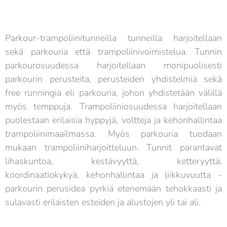
Parkour-trampoliinitunneilla tunneilla harjoitellaan
sekä parkouria että trampoliinivoimistelua. Tunnin
parkourosuudessa harjoitellaan monipuolisesti
parkourin perusteita, perusteiden yhdistelmiä sekä
free runningia eli parkouria, johon yhdistetään välillä
myös temppuja. Trampoliiniosuudessa harjoitellaan
puolestaan erilaisia hyppyjä, voltteja ja kehonhallintaa
trampoliinimaailmassa. Myös parkouria tuodaan
mukaan trampoliiniharjoitteluun. Tunnit parantavat
lihaskuntoa, kestävyyttä, ketteryyttä,
koordinaatiokykyä, kehonhallintaa ja liikkuvuutta -
parkourin perusidea pyrkiä etenemään tehokkaasti ja
sulavasti erilaisten esteiden ja alustojen yli tai ali.