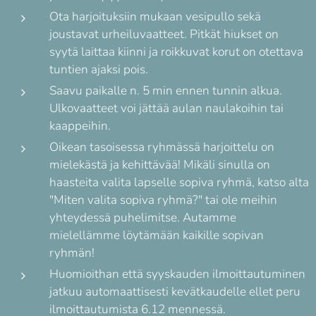
Ota harjoituksiin mukaan vesipullo sekä
joustavat urheiluvaatteet. Pitkät hiukset on
syytä laittaa kiinni ja roikkuvat korut on otettava
tuntien ajaksi pois.
Saavu paikalle n. 5 min ennen tunnin alkua.
Ulkovaatteet voi jättää aulan naulakoihin tai
kaappeihin.
Oikean tasoisessa ryhmässä harjoittelu on
mielekästä ja kehittävää! Mikäli sinulla on
haasteita valita lapselle sopiva ryhmä, katso alta
"Miten valita sopiva ryhmä?" tai ole meihin
yhteydessä puhelimitse. Autamme
mielellämme löytämään kaikille sopivan
ryhmän!
Huomioithan että syyskauden ilmoittautuminen
jatkuu automaattisesti kevätkaudelle ellet peru
ilmoittautumista 6.12 mennessä.