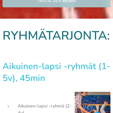
TÄSTÄ 25.5 alkaen!
RYHMÄTARJONTA:
Aikuinen-lapsi -ryhmät (1-
5v), 45min
Aikuinen-lapsi -ryhmä (2-
4v)