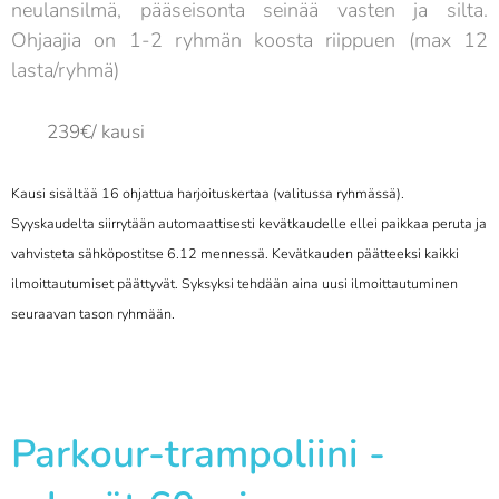
neulansilmä, pääseisonta seinää vasten ja silta.
Ohjaajia on 1-2 ryhmän koosta riippuen (max 12
lasta/ryhmä)
239€/ kausi
Kausi sisältää 16 ohjattua harjoit
uskertaa (valitussa ryhmässä).
S
yyskaudelta siirrytään automaattisesti kevätkaudelle ellei paikkaa peruta ja
vahvisteta sähköpostitse 6.12 mennessä. Kevätkauden päätteeksi kaikki
ilmoittautumiset päättyvät. Syksyksi tehdään aina uusi ilmoittautuminen
seuraavan tason ryhmään.
Parkour-trampoliini -