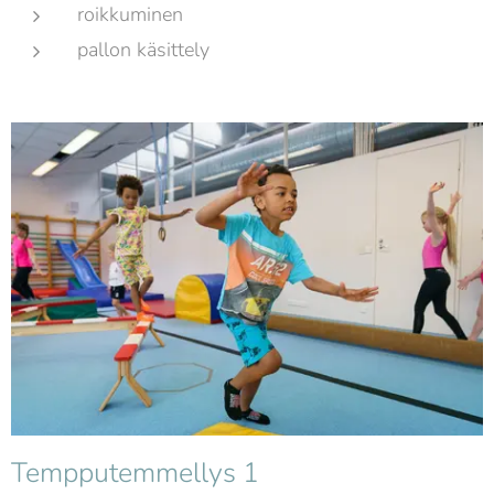
roikkuminen
pallon käsittely
Tempputemmellys 1