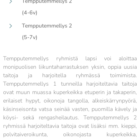
Tempputemmellys 2
(4-6v)
Tempputemmellys 2
(5-7v)
Tempputemmellys ryhmistä lapsi voi aloittaa
monipuolisen liikuntaharrastuksen yksin, oppia uusia
taitoja ja harjoitella ryhmässä toimimista.
Tempputemmellys 1 tunneilla harjoiteltavia taitoja
ovat muun muassa kuperkeikka etuperin ja takaperin,
erilaiset hypyt, oikonoja tangolla, alkeiskärrynpyörä,
käsinseisonta vatsa seinää vasten, puomilla kävely ja
köysi- sekä rengasheilautus. Tempputemmellys 2
ryhmissä harjoiteltavia taitoja ovat lisäksi mm. kieppi,
polvitaiveroikunta, oikonojasta kuperkeikka,