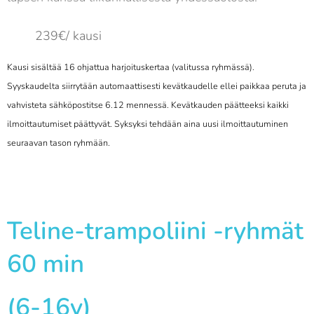
239€/ kausi
Kausi sisältää 16 ohjattua harjoit
uskertaa (valitussa ryhmässä).
S
yyskaudelta siirrytään automaattisesti kevätkaudelle ellei paikkaa peruta ja
vahvisteta sähköpostitse 6.12 mennessä. Kevätkauden päätteeksi kaikki
ilmoittautumiset päättyvät. Syksyksi tehdään aina uusi ilmoittautuminen
seuraavan tason ryhmään.
Teline-trampoliini -ryhmät
60 min
(6-16v)