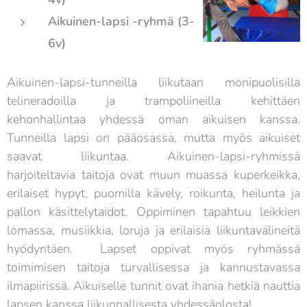
Aikuinen-lapsi -ryhmä (3-
6v)
Aikuinen-lapsi-tunneilla liikutaan monipuolisilla
telineradoilla ja trampoliineilla kehittäen
kehonhallintaa yhdessä oman aikuisen kanssa.
Tunneilla lapsi on pääosassa, mutta myös aikuiset
saavat liikuntaa. Aikuinen-lapsi-ryhmissä
harjoiteltavia taitoja ovat muun muassa kuperkeikka,
erilaiset hypyt, puomilla kävely, roikunta, heilunta ja
pallon käsittelytaidot. Oppiminen tapahtuu leikkien
lomassa, musiikkia, loruja ja erilaisia liikuntavälineitä
hyödyntäen. Lapset oppivat myös ryhmässä
toimimisen taitoja turvallisessa ja kannustavassa
ilmapiirissä. Aikuiselle tunnit ovat ihania hetkiä nauttia
lapsen kanssa liikunnallisesta yhdessäolosta!