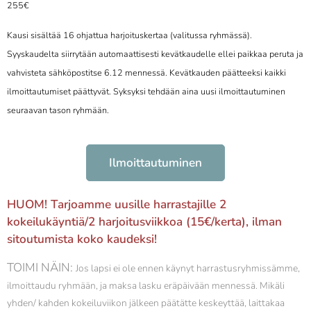
255€
Kausi sisältää 16 ohjattua harjoit
uskertaa (valitussa ryhmässä).
S
yyskaudelta siirrytään automaattisesti kevätkaudelle ellei paikkaa peruta ja
vahvisteta sähköpostitse 6.12 mennessä. Kevätkauden päätteeksi kaikki
ilmoittautumiset päättyvät. Syksyksi tehdään aina uusi ilmoittautuminen
seuraavan tason ryhmään.
Ilmoittautuminen
HUOM! Tarjoamme uusille harrastajille 2
kokeilukäyntiä/2 harjoitusviikkoa (15€/kerta), ilman
sitoutumista koko kaudeksi!
TOIMI NÄIN:
Jos lapsi ei ole ennen käynyt harrastusryhmissämme,
ilmoittaudu ryhmään, ja maksa lasku eräpäivään mennessä. Mikäli
yhden/ kahden kokeiluviikon jälkeen päätätte keskeyttää, laittakaa