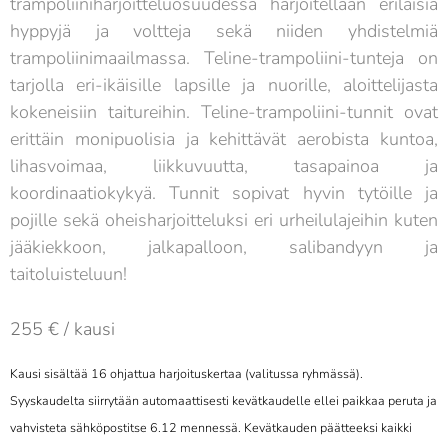
trampoliiniharjoitteluosuudessa harjoitellaan erilaisia
hyppyjä ja voltteja sekä niiden yhdistelmiä
trampoliinimaailmassa. Teline-trampoliini-tunteja on
tarjolla eri-ikäisille lapsille ja nuorille, aloittelijasta
kokeneisiin taitureihin. Teline-trampoliini-tunnit ovat
erittäin monipuolisia ja kehittävät aerobista kuntoa,
lihasvoimaa, liikkuvuutta, tasapainoa ja
koordinaatiokykyä. Tunnit sopivat hyvin tytöille ja
pojille sekä oheisharjoitteluksi eri urheilulajeihin kuten
jääkiekkoon, jalkapalloon, salibandyyn ja
taitoluisteluun!
255 € / kausi
Kausi sisältää 16 ohjattua harjoit
uskertaa (valitussa ryhmässä).
S
yyskaudelta siirrytään automaattisesti kevätkaudelle ellei paikkaa peruta ja
vahvisteta sähköpostitse 6.12 mennessä. Kevätkauden päätteeksi kaikki