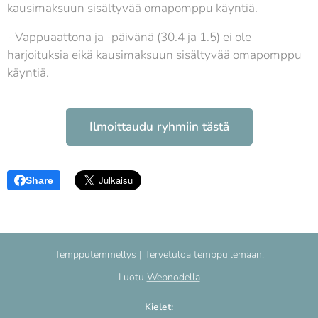
kausimaksuun sisältyvää omapomppu käyntiä.
- Vappuaattona ja -päivänä (30.4 ja 1.5) ei ole
harjoituksia eikä kausimaksuun sisältyvää omapomppu
käyntiä.
Ilmoittaudu ryhmiin tästä
Share
Tempputemmellys | Tervetuloa temppuilemaan!
Luotu
Webnodella
Kielet