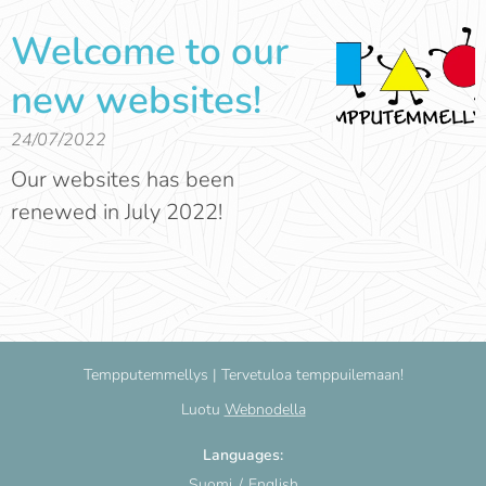
Welcome to our
new websites!
24/07/2022
Our websites has been
renewed in July 2022!
Tempputemmellys | Tervetuloa temppuilemaan!
Luotu
Webnodella
Languages
Suomi
English